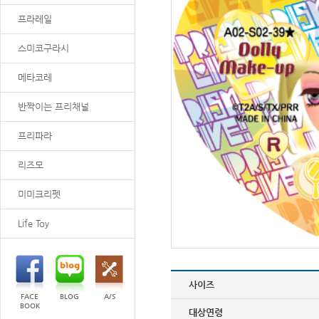
프라레일
스미코구라시
메타코레
반짝이는 프리채널
프리파라
리즈모
미미크리펫
Life Toy
사이즈
FACE
BLOG
A/S
BOOK
대상연령