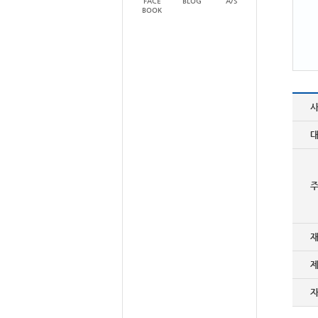
FACE
BLOG
A/S
BOOK