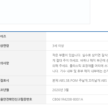
사이즈
대상연령
3세 이상
작은 부품이 있습니다. 실수로 삼키면 질식
게 절대 주지 마세요. 바퀴나 해치 부근에 
주의사항
의해 주세요. 플라스틱 포장재를 머리에 쓰
니다. 기수 내부 및 후부 해치 내부에는 손
재질표시
본체:ABS,SB,POM 주날개,꼬리날개:AB
제조년월
2020년 3월
자율안전확인신고필증번호
CB061R4208-8001A