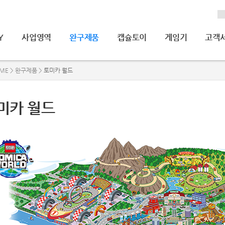
Y
사업영역
완구제품
캡슐토이
게임기
고객
ME > 완구제품 >
토미카 월드
미카 월드