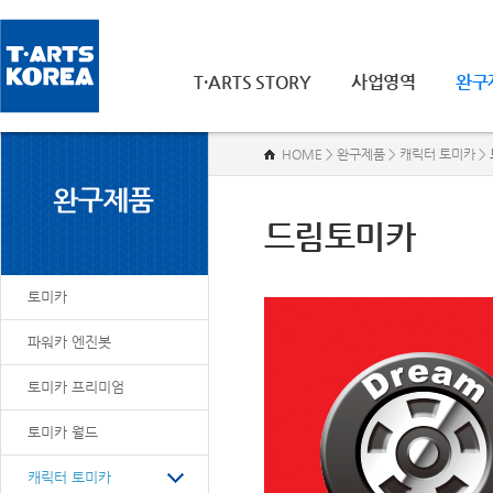
T·ARTS STORY
사업영역
완구
HOME > 완구제품 > 캐릭터 토미카 >
드림토미카
토미카
파워카 엔진봇
토미카 프리미엄
토미카 월드
캐릭터 토미카