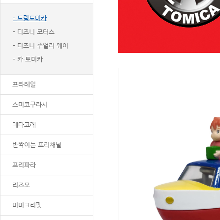
- 드림토미카
- 디즈니 모터스
- 디즈니 주얼리 웨이
- 카·토미카
프라레일
스미코구라시
메타코레
반짝이는 프리채널
프리파라
리즈모
미미크리펫