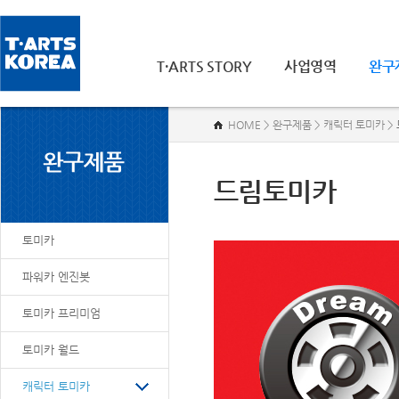
T·ARTS STORY
사업영역
완구
HOME > 완구제품 > 캐릭터 토미카 >
드림토미카
토미카
파워카 엔진봇
토미카 프리미엄
토미카 월드
캐릭터 토미카