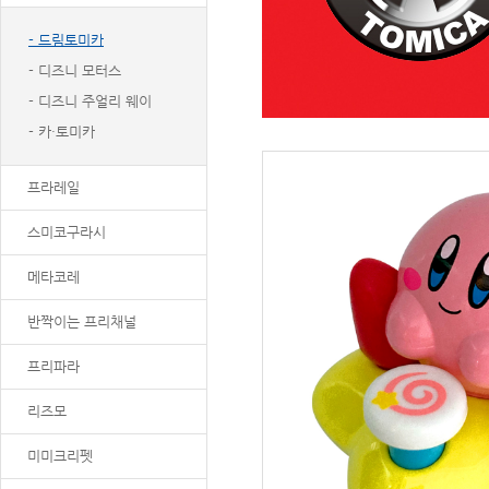
- 드림토미카
- 디즈니 모터스
- 디즈니 주얼리 웨이
- 카·토미카
프라레일
스미코구라시
메타코레
반짝이는 프리채널
프리파라
리즈모
미미크리펫