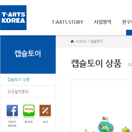
T·ARTS STORY
사업영역
완구
HOME > 캡슐토이
캡슐토이 상품
다
캡슐토이 상품
신규설치문의
FACE
BLOG
A/S
BOOK