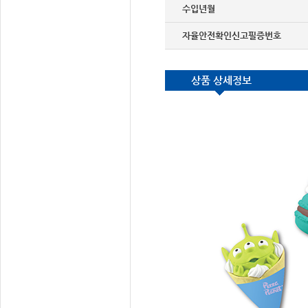
수입년월
자율안전확인신고필증번호
상품 상세정보