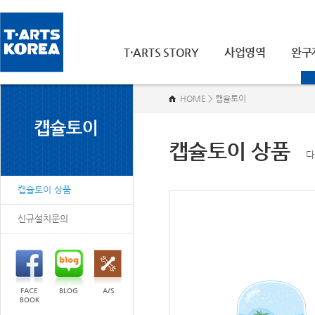
T·ARTS STORY
사업영역
완구
HOME > 캡슐토이
캡슐토이 상품
다
캡슐토이 상품
신규설치문의
FACE
BLOG
A/S
BOOK