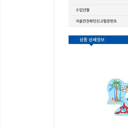
수입년월
자율안전확인신고필증번호
상품 상세정보