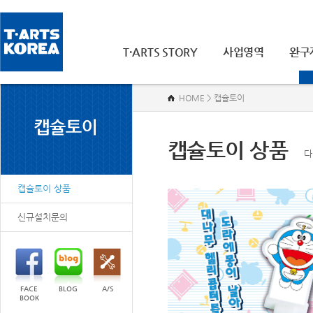
T·ARTS STORY
사업영역
완구
HOME > 캡슐토이
캡슐토이 상품
다
캡슐토이 상품
신규설치문의
FACE
BLOG
A/S
BOOK