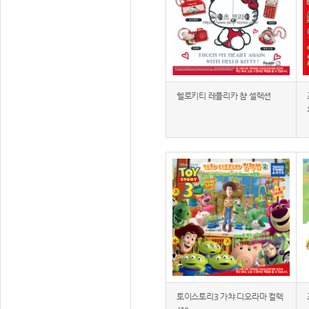
헬로키티 레플리카 챰 셀렉션
토이스토리3 가챠 디오라마 컬렉