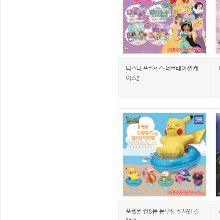
디즈니 프린세스 데코레이션 케
이스2
포켓몬 썬&문 눈부신 선샤인 컬