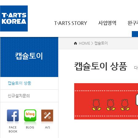
T·ARTS STORY
사업영역
완구
HOME > 캡슐토이
캡슐토이 상품
다
캡슐토이 상품
신규설치문의
FACE
BLOG
A/S
BOOK