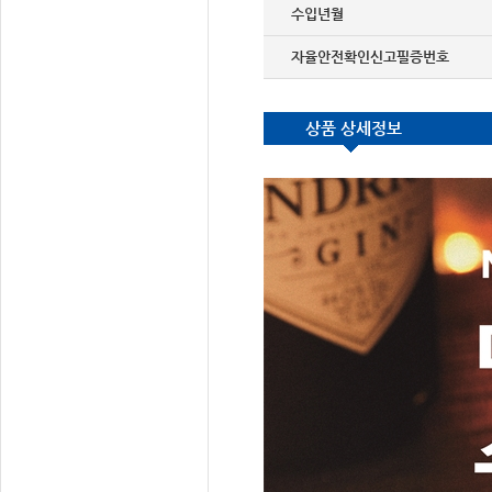
수입년월
자율안전확인신고필증번호
상품 상세정보