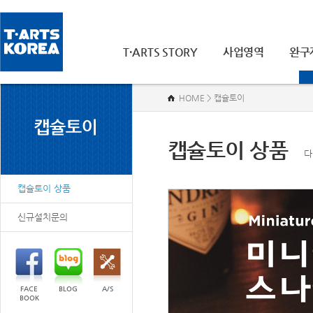
T·ARTS STORY
사업영역
완구
HOME > 캡슐토이
캡슐토이 상품
다
캡슐토이 상품
신규설치문의
FACE
BLOG
A/S
BOOK