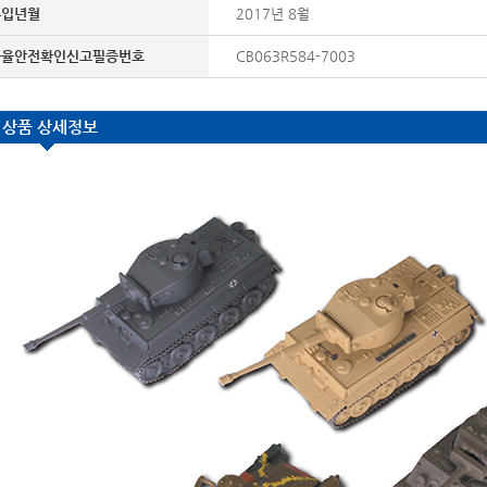
수입년월
2017년 8월
자율안전확인신고필증번호
CB063R584-7003
상품 상세정보