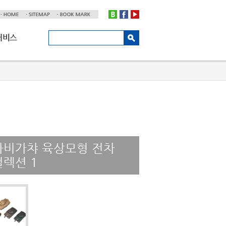
서비스
하비가챠 육상모형 전차
컬렉션 1