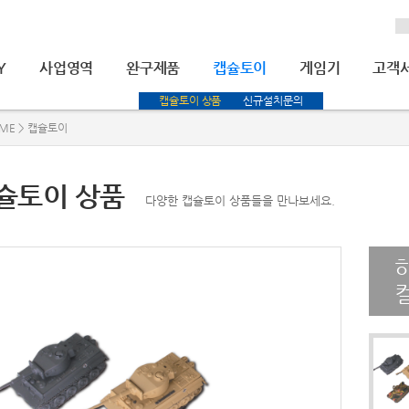
Y
사업영역
완구제품
캡슐토이
게임기
고객
캡슐토이 상품
신규설치문의
ME > 캡슐토이
슐토이 상품
다양한 캡슐토이 상품들을 만나보세요.