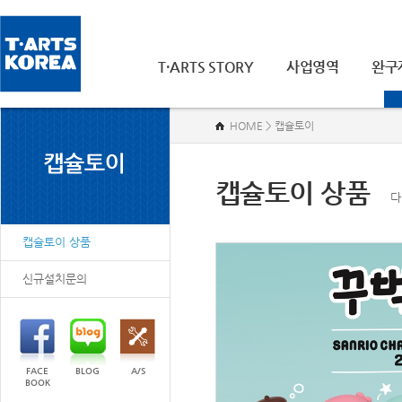
T·ARTS STORY
사업영역
완구
HOME > 캡슐토이
캡슐토이 상품
다
캡슐토이 상품
신규설치문의
FACE
BLOG
A/S
BOOK