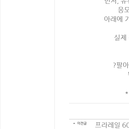
먼저, 
응모
아래에 기
실제
?팔아
이전글
프라레일 6