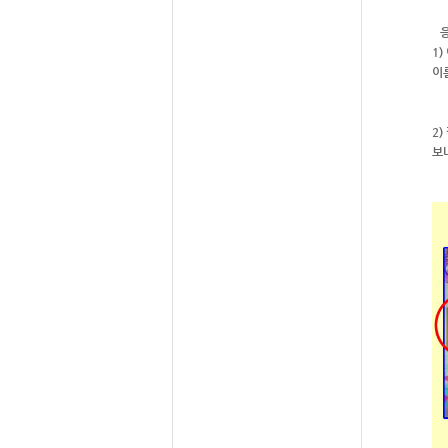
1
이
2
보