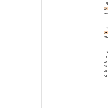
2/
프
2/
연
1)
2
3
4
5