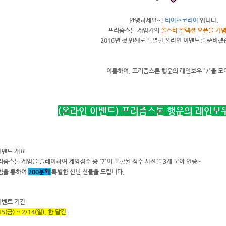
안녕하세요~!
티아츠코리아
입니다.
프리즘스톤 게임기의
올스타 셀렉션 오픈을 기
2016년 첫 번째로 특별한 온라인 이벤트를 준비했
이름하여, 프리즘스톤 행운의 레인보우 '7'을 모
(온라인 이벤트) 프리즘스톤 행운의 레인보우 
이벤트 개요
리즘스톤 게임을 플레이하여 게임점수 중 '7'이 포함된 점수 사진을 3개 모아 인증~
첨을 통하여
200분께
특별한 신년 선물을 드립니다.
이벤트 기간
15(금) ~ 2/14(일), 한 달간