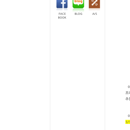
FACE
BLOG
A/S
BOOK
프
추
1/