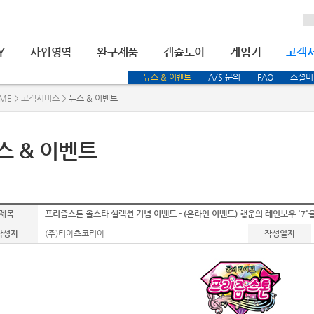
Y
사업영역
완구제품
캡슐토이
게임기
고객
뉴스 & 이벤트
A/S 문의
FAQ
소셜미
ME > 고객서비스 >
뉴스 & 이벤트
스 & 이벤트
제목
프리즘스톤 올스타 셀렉션 기념 이벤트 - (온라인 이벤트) 행운의 레인보우 '7'
작성자
(주)티아츠코리아
작성일자