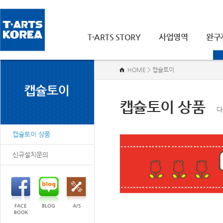
T·ARTS STORY
사업영역
완구
HOME > 캡슐토이
캡슐토이 상품
다
캡슐토이 상품
신규설치문의
FACE
BLOG
A/S
BOOK