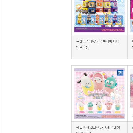
포켓몬스터W 가라르지방 미니
캡슐머신
산리오 캐릭터즈 새근새근 베이